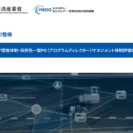
の整備
マ
実施体制・採択先一覧
PD（プログラムディレクター）
マネジメント体制
評価