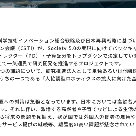
、科学技術イノベーション総合戦略及び日本再興戦略に基づ
会議（CSTI）が、Society 5.0の実現に向けてバ
ィレクター（PD）・予算配分をトップダウンで決定してい
えて一気通貫で研究開発を推進するプロジェクトです。
3期の3つの課題について、研究推進法人として単独あるいは他
のうちの一つである「人協調型ロボティクスの拡大に向けた
題への対策は急務となっています。日本においては高齢者
います。それに伴い、激増する高齢者や子育てなどによる生
れら将来の問題を見据え、我が国では外国人労働者の雇用や
たサービス提供の継続等、難易度の高い課題が懸念されてい