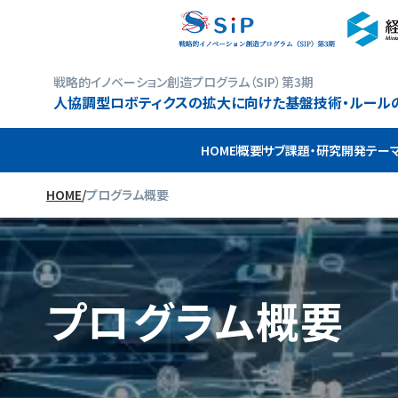
戦略的イノベーション創造プログラム（SIP）第3期
人協調型ロボティクスの拡大に向けた基盤技術・ルール
HOME
概要
サブ課題・研究開発テー
HOME
/
プログラム概要
プログラム概要