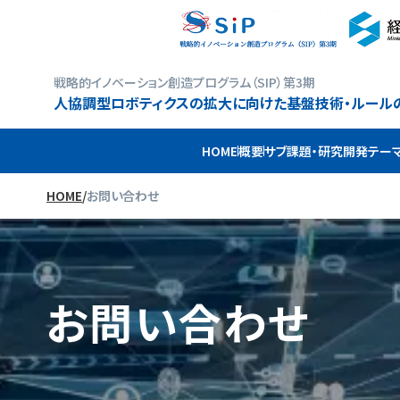
戦略的イノベーション創造プログラム（SIP）第3期
人協調型ロボティクスの拡大に向けた基盤技術・ルール
HOME
概要
サブ課題・研究開発テー
HOME
/
お問い合わせ
お問い合わせ