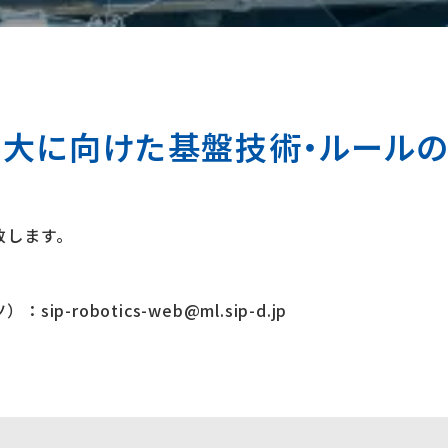
拡大に向けた基盤技術・ルールの
致します。
obotics-web@ml.sip-d.jp