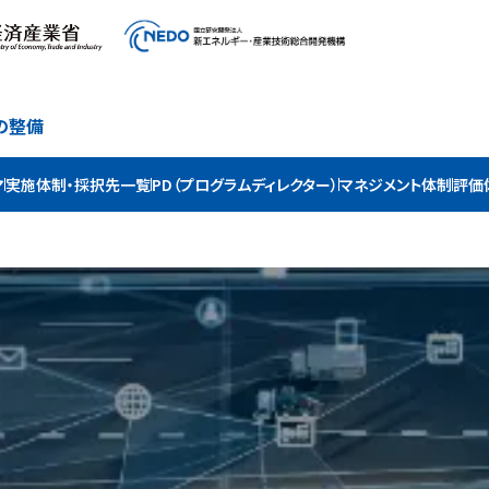
の整備
マ
実施体制・採択先一覧
PD（プログラムディレクター）
マネジメント体制
評価