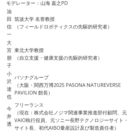
モデレーター：山海 嘉之PD
油
田
筑波大学 名誉教授
信
（フィールドロボティクスの先駆的研究者）
一
大
宮
東北大学教授
朋
（自立支援・健康支援の先駆的研究者）
子
小
パソナグループ
沢
（大阪・関西万博2025 PASONA NATUREVERSE
達
PAVILION 館長）
也
フリーランス
今
（現在：株式会社ノジマ関連事業推進部付顧問、元
井
VAIO執行役員、元ソニー長野テクノロジーサイト・
透
サイト長、初代AIBO量産設計及び製造責任者）