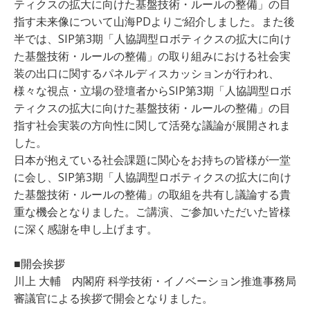
ティクスの拡大に向けた基盤技術・ルールの整備」の目
指す未来像について山海PDよりご紹介しました。また後
半では、SIP第3期「人協調型ロボティクスの拡大に向け
た基盤技術・ルールの整備」の取り組みにおける社会実
装の出口に関するパネルディスカッションが行われ、
様々な視点・立場の登壇者からSIP第3期「人協調型ロボ
ティクスの拡大に向けた基盤技術・ルールの整備」の目
指す社会実装の方向性に関して活発な議論が展開されま
した。
日本が抱えている社会課題に関心をお持ちの皆様が一堂
に会し、SIP第3期「人協調型ロボティクスの拡大に向け
た基盤技術・ルールの整備」の取組を共有し議論する貴
重な機会となりました。ご講演、ご参加いただいた皆様
に深く感謝を申し上げます。
■開会挨拶
川上 大輔 内閣府 科学技術・イノベーション推進事務局
審議官による挨拶で開会となりました。