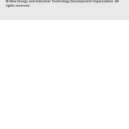
© New Energy and Industrial Technology Development Organization. All
rights reserved.